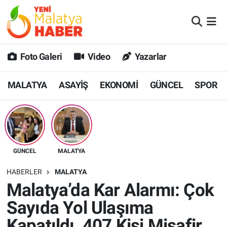
MALATYA
Malatya Nöbetçi Eczaneler
Foto Galeri
Video
Yazarlar
ASAYİŞ
Malatya Hava Durumu
MALATYA
ASAYİŞ
EKONOMİ
GÜNCEL
SPOR
GÜNCEL
MALATYA Namaz Vakitleri
SPOR
Malatya Trafik Yoğunluk Haritası
SAĞLIK
Süper Lig Puan Durumu ve Fikstür
GÜNCEL
MALATYA
DİĞER
Tüm Manşetler
HABERLER
MALATYA
Malatya’da Kar Alarmı: Çok
EKONOMİ
Son Dakika Haberleri
Sayıda Yol Ulaşıma
Haber Arşivi
Kapatıldı, 407 Kişi Misafir