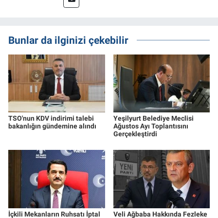
Bunlar da ilginizi çekebilir
TSO'nun KDV indirimi talebi
Yeşilyurt Belediye Meclisi
bakanlığın gündemine alındı
Ağustos Ayı Toplantısını
Gerçekleştirdi
İçkili Mekanların Ruhsatı İptal
Veli Ağbaba Hakkında Fezleke