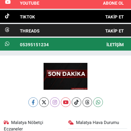
YOUTUBE
ABONE OL
TIKTOK
TAKIP ET
THREADS
TAKIP ET
05395151234
İLETIŞIM
Malatya Nöbetçi
Malatya Hava Durumu
Eczaneler