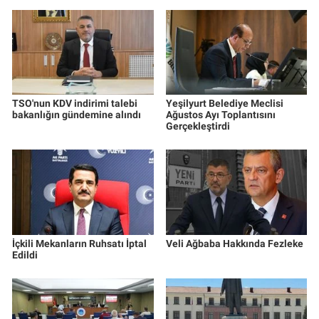
TSO'nun KDV indirimi talebi
Yeşilyurt Belediye Meclisi
bakanlığın gündemine alındı
Ağustos Ayı Toplantısını
Gerçekleştirdi
İçkili Mekanların Ruhsatı İptal
Veli Ağbaba Hakkında Fezleke
Edildi