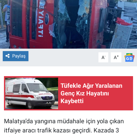
Paylaş
-
+
A
A
Tüfekle Ağır Yaralanan
Genç Kız Hayatını
Kaybetti
Malatya’da yangına müdahale için yola çıkan
itfaiye aracı trafik kazası geçirdi. Kazada 3