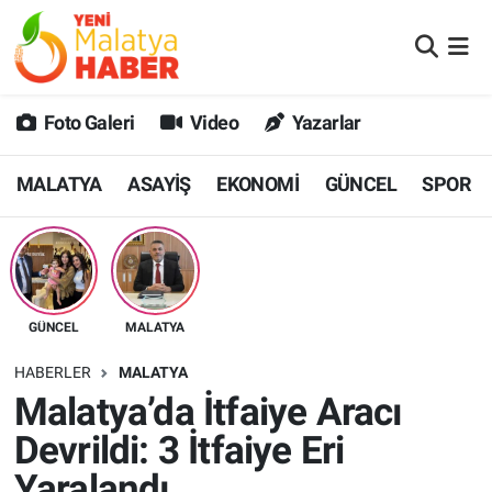
MALATYA
Malatya Nöbetçi Eczaneler
Foto Galeri
Video
Yazarlar
ASAYİŞ
Malatya Hava Durumu
MALATYA
ASAYİŞ
EKONOMİ
GÜNCEL
SPOR
GÜNCEL
MALATYA Namaz Vakitleri
SPOR
Malatya Trafik Yoğunluk Haritası
SAĞLIK
Süper Lig Puan Durumu ve Fikstür
GÜNCEL
MALATYA
DİĞER
Tüm Manşetler
HABERLER
MALATYA
Malatya’da İtfaiye Aracı
EKONOMİ
Son Dakika Haberleri
Devrildi: 3 İtfaiye Eri
Haber Arşivi
Yaralandı