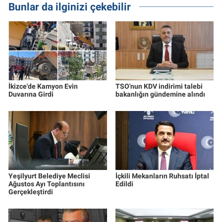
Bunlar da ilginizi çekebilir
İkizce'de Kamyon Evin
TSO'nun KDV indirimi talebi
Duvarına Girdi
bakanlığın gündemine alındı
Yeşilyurt Belediye Meclisi
İçkili Mekanların Ruhsatı İptal
Ağustos Ayı Toplantısını
Edildi
Gerçekleştirdi