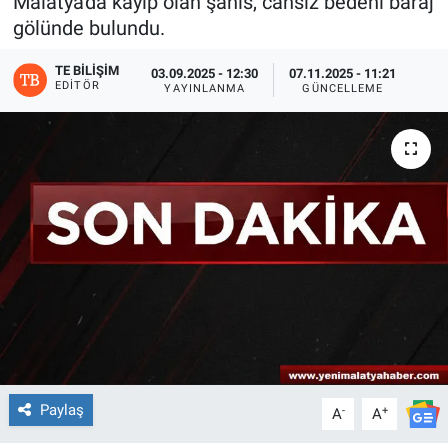
Malatya'da kayıp olan şahıs, cansız bedeni baraj
gölünde bulundu.
TE BILIŞIM
03.09.2025 - 12:30
07.11.2025 - 11:21
EDITÖR
YAYINLANMA
GÜNCELLEME
Paylaş
-
+
A
A