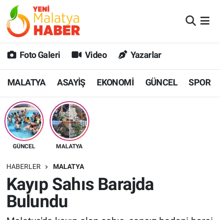
MALATYA
Malatya Nöbetçi Eczaneler
Foto Galeri
Video
Yazarlar
ASAYİŞ
Malatya Hava Durumu
MALATYA
ASAYİŞ
EKONOMİ
GÜNCEL
SPOR
GÜNCEL
MALATYA Namaz Vakitleri
SPOR
Malatya Trafik Yoğunluk Haritası
SAĞLIK
Süper Lig Puan Durumu ve Fikstür
GÜNCEL
MALATYA
DİĞER
Tüm Manşetler
HABERLER
MALATYA
Kayıp Sahıs Barajda
EKONOMİ
Son Dakika Haberleri
Bulundu
Haber Arşivi