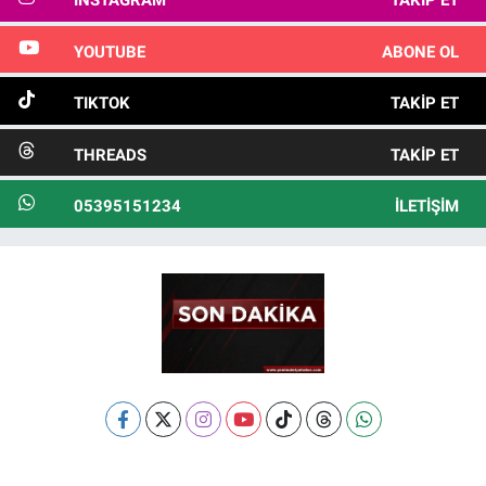
INSTAGRAM
TAKIP ET
YOUTUBE
ABONE OL
TIKTOK
TAKIP ET
THREADS
TAKIP ET
05395151234
İLETIŞIM