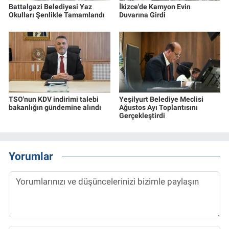
Battalgazi Belediyesi Yaz
İkizce'de Kamyon Evin
Okulları Şenlikle Tamamlandı
Duvarına Girdi
TSO'nun KDV indirimi talebi
Yeşilyurt Belediye Meclisi
bakanlığın gündemine alındı
Ağustos Ayı Toplantısını
Gerçekleştirdi
Yorumlar