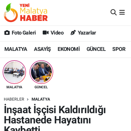
MALATYA
Malatya Nöbetçi Eczaneler
Foto Galeri
Video
Yazarlar
ASAYİŞ
Malatya Hava Durumu
MALATYA
ASAYİŞ
EKONOMİ
GÜNCEL
SPOR
GÜNCEL
MALATYA Namaz Vakitleri
SPOR
Malatya Trafik Yoğunluk Haritası
SAĞLIK
Süper Lig Puan Durumu ve Fikstür
MALATYA
GÜNCEL
DİĞER
Tüm Manşetler
HABERLER
MALATYA
İnşaat İşçisi Kaldırıldığı
EKONOMİ
Son Dakika Haberleri
Hastanede Hayatını
Haber Arşivi
Kaybetti