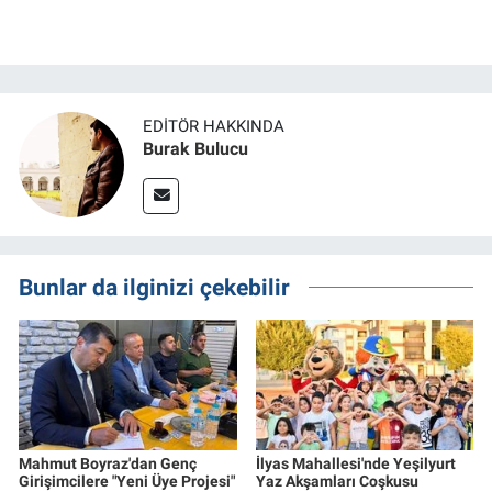
EDITÖR HAKKINDA
Burak Bulucu
Bunlar da ilginizi çekebilir
Mahmut Boyraz'dan Genç
İlyas Mahallesi'nde Yeşilyurt
Girişimcilere "Yeni Üye Projesi"
Yaz Akşamları Coşkusu