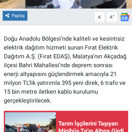
Paylaş
-
+
A
A
Doğu Anadolu Bölgesi’nde kaliteli ve kesintisiz
elektrik dağıtım hizmeti sunan Fırat Elektrik
Dağıtım A.Ş. (Fırat EDAŞ), Malatya’nın Akçadağ
ilçesi Bahri Mahallesi’nde deprem sonrası
enerji altyapısını güçlendirmek amacıyla 21
milyon TL’lik yatırımla 395 yeni direk, 6 trafo ve
15 bin metre iletken kablo kurulumu
gerçekleştirilecek.
Tarım İşçilerini Taşıyan
Minibüs Tır'ın Altına Girdi