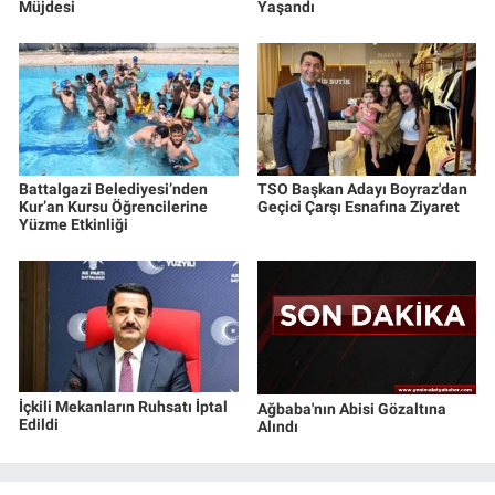
Müjdesi
Yaşandı
Battalgazi Belediyesi’nden
TSO Başkan Adayı Boyraz'dan
Kur’an Kursu Öğrencilerine
Geçici Çarşı Esnafına Ziyaret
Yüzme Etkinliği
İçkili Mekanların Ruhsatı İptal
Ağbaba'nın Abisi Gözaltına
Edildi
Alındı