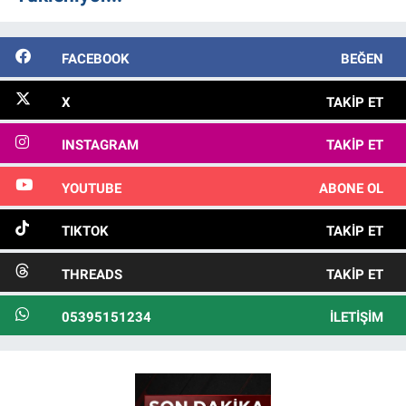
FACEBOOK
BEĞEN
X
TAKIP ET
INSTAGRAM
TAKIP ET
YOUTUBE
ABONE OL
TIKTOK
TAKIP ET
THREADS
TAKIP ET
05395151234
İLETIŞIM