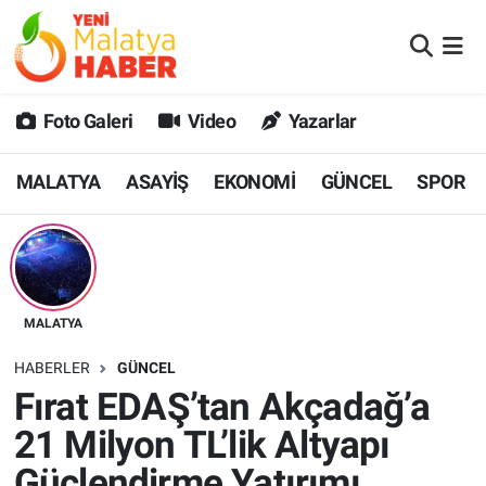
MALATYA
Malatya Nöbetçi Eczaneler
Foto Galeri
Video
Yazarlar
ASAYİŞ
Malatya Hava Durumu
MALATYA
ASAYİŞ
EKONOMİ
GÜNCEL
SPOR
GÜNCEL
MALATYA Namaz Vakitleri
SPOR
Malatya Trafik Yoğunluk Haritası
SAĞLIK
Süper Lig Puan Durumu ve Fikstür
MALATYA
DİĞER
Tüm Manşetler
HABERLER
GÜNCEL
Fırat EDAŞ’tan Akçadağ’a
EKONOMİ
Son Dakika Haberleri
21 Milyon TL’lik Altyapı
Haber Arşivi
Güçlendirme Yatırımı