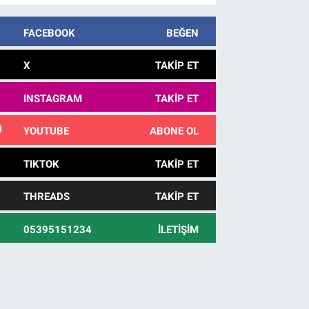
FACEBOOK
BEĞEN
X
TAKIP ET
INSTAGRAM
TAKIP ET
YOUTUBE
ABONE OL
TIKTOK
TAKIP ET
THREADS
TAKIP ET
05395151234
İLETIŞIM