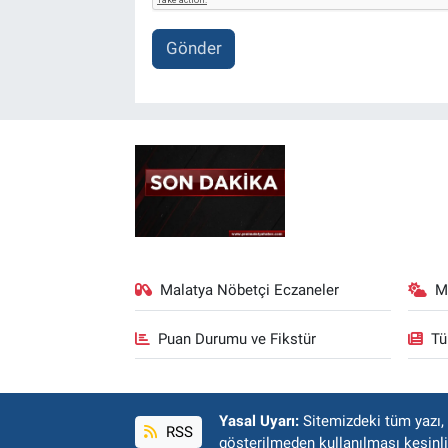
Gönder
Malatya Nöbetçi Eczaneler
M
Puan Durumu ve Fikstür
Tü
Yasal Uyarı:
Sitemizdeki tüm yazı, r
RSS
gösterilmeden kullanılması kesinli