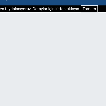
n faydalanıyoruz. Detaylar için lütfen tıklayın.
Tamam