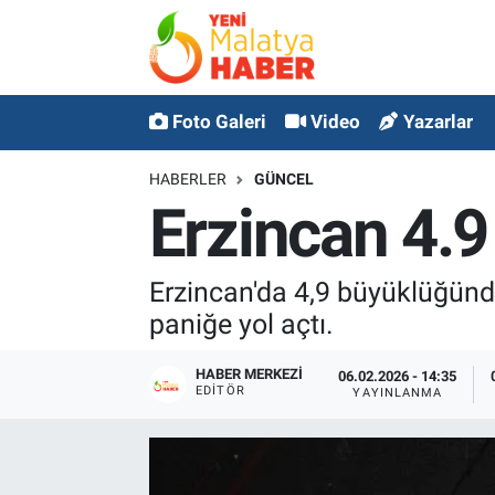
MALATYA
Malatya Nöbetçi Eczaneler
Foto Galeri
Video
Yazarlar
ASAYİŞ
Malatya Hava Durumu
HABERLER
GÜNCEL
GÜNCEL
MALATYA Namaz Vakitleri
Erzincan 4.9 
SPOR
Malatya Trafik Yoğunluk Haritası
Erzincan'da 4,9 büyüklüğünd
SAĞLIK
Süper Lig Puan Durumu ve Fikstür
paniğe yol açtı.
DİĞER
Tüm Manşetler
HABER MERKEZI
06.02.2026 - 14:35
EDITÖR
YAYINLANMA
EKONOMİ
Son Dakika Haberleri
Haber Arşivi