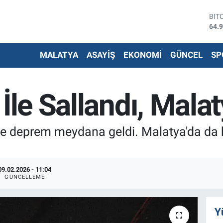
BIT
64.
DO
47,
EU
MALATYA
ASAYİŞ
EKONOMİ
GÜNCEL
SP
55,
STE
64,
G.A
İle Sallandı, Malat
666
BİS
13.
e deprem meydana geldi. Malatya'da da 
09.02.2026 - 11:04
GÜNCELLEME
Y