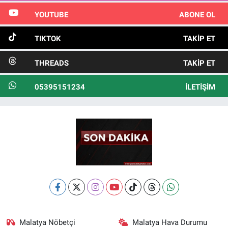
YOUTUBE
ABONE OL
TIKTOK
TAKIP ET
THREADS
TAKIP ET
05395151234
İLETIŞIM
Malatya Nöbetçi
Malatya Hava Durumu