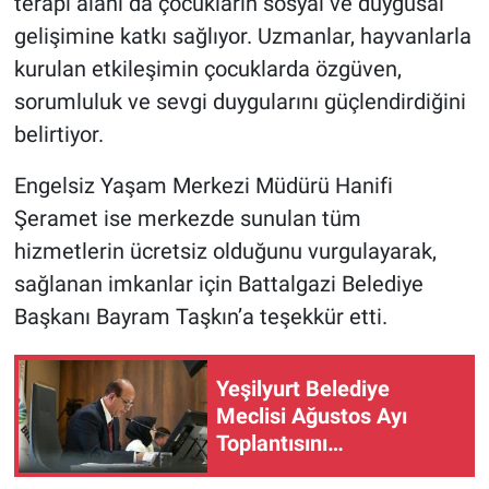
terapi alanı da çocukların sosyal ve duygusal
gelişimine katkı sağlıyor. Uzmanlar, hayvanlarla
kurulan etkileşimin çocuklarda özgüven,
sorumluluk ve sevgi duygularını güçlendirdiğini
belirtiyor.
Engelsiz Yaşam Merkezi Müdürü Hanifi
Şeramet ise merkezde sunulan tüm
hizmetlerin ücretsiz olduğunu vurgulayarak,
sağlanan imkanlar için Battalgazi Belediye
Başkanı Bayram Taşkın’a teşekkür etti.
Yeşilyurt Belediye
Meclisi Ağustos Ayı
Toplantısını
Gerçekleştirdi