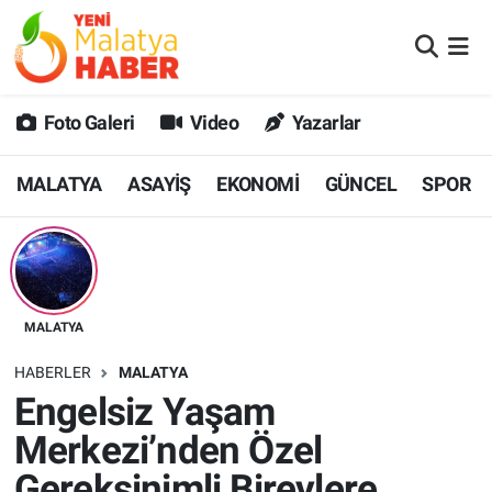
MALATYA
Malatya Nöbetçi Eczaneler
Foto Galeri
Video
Yazarlar
ASAYİŞ
Malatya Hava Durumu
MALATYA
ASAYİŞ
EKONOMİ
GÜNCEL
SPOR
GÜNCEL
MALATYA Namaz Vakitleri
SPOR
Malatya Trafik Yoğunluk Haritası
SAĞLIK
Süper Lig Puan Durumu ve Fikstür
MALATYA
DİĞER
Tüm Manşetler
HABERLER
MALATYA
Engelsiz Yaşam
EKONOMİ
Son Dakika Haberleri
Merkezi’nden Özel
Haber Arşivi
Gereksinimli Bireylere