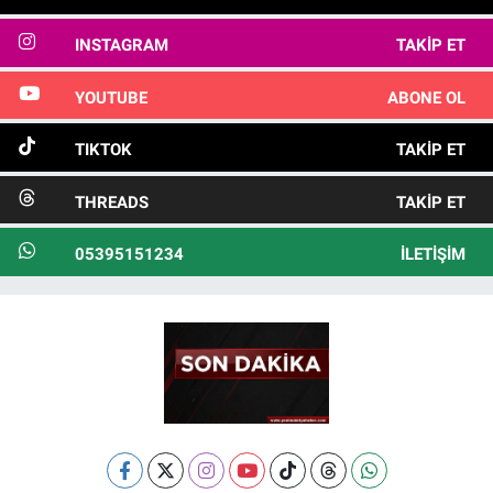
INSTAGRAM
TAKIP ET
YOUTUBE
ABONE OL
TIKTOK
TAKIP ET
THREADS
TAKIP ET
05395151234
İLETIŞIM