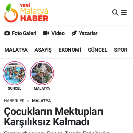
MALATYA
Malatya Nöbetçi Eczaneler
Foto Galeri
Video
Yazarlar
ASAYİŞ
Malatya Hava Durumu
MALATYA
ASAYİŞ
EKONOMİ
GÜNCEL
SPOR
GÜNCEL
MALATYA Namaz Vakitleri
SPOR
Malatya Trafik Yoğunluk Haritası
SAĞLIK
Süper Lig Puan Durumu ve Fikstür
GÜNCEL
MALATYA
DİĞER
Tüm Manşetler
HABERLER
MALATYA
Çocukların Mektupları
EKONOMİ
Son Dakika Haberleri
Karşılıksız Kalmadı
Haber Arşivi