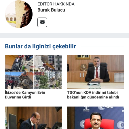
EDITÖR HAKKINDA
Burak Bulucu
Bunlar da ilginizi çekebilir
İkizce'de Kamyon Evin
TSO'nun KDV indirimi talebi
Duvarına Girdi
bakanlığın gündemine alındı