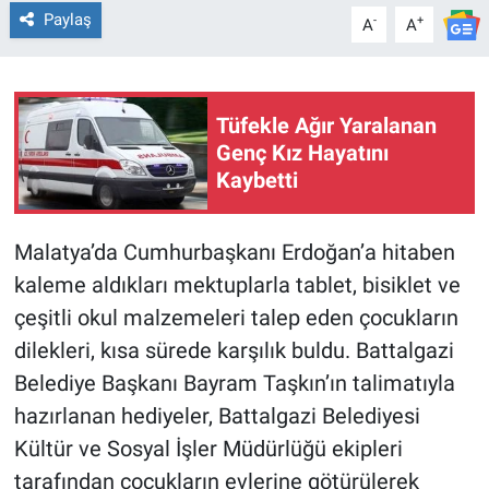
Paylaş
-
+
A
A
Tüfekle Ağır Yaralanan
Genç Kız Hayatını
Kaybetti
Malatya’da Cumhurbaşkanı Erdoğan’a hitaben
kaleme aldıkları mektuplarla tablet, bisiklet ve
çeşitli okul malzemeleri talep eden çocukların
dilekleri, kısa sürede karşılık buldu. Battalgazi
Belediye Başkanı Bayram Taşkın’ın talimatıyla
hazırlanan hediyeler, Battalgazi Belediyesi
Kültür ve Sosyal İşler Müdürlüğü ekipleri
tarafından çocukların evlerine götürülerek