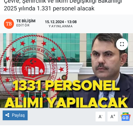
Çevre, Şehircilik ve İlkim Değişikliği Bakanlığı
2025 yılında 1.331 personel alacak
TE BILIŞIM
15.12.2024 - 13:08
EDITÖR
YAYINLANMA
Paylaş
-
+
A
A