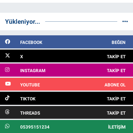
Yükleniyor...
FACEBOOK
BEĞEN
X
TAKIP ET
INSTAGRAM
TAKIP ET
YOUTUBE
ABONE OL
TIKTOK
TAKIP ET
THREADS
TAKIP ET
05395151234
İLETIŞIM