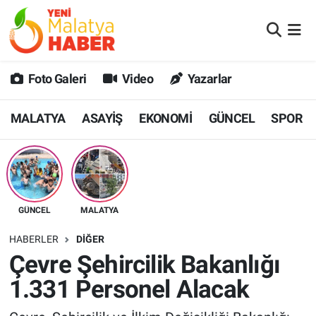
MALATYA
Malatya Nöbetçi Eczaneler
Foto Galeri
Video
Yazarlar
ASAYİŞ
Malatya Hava Durumu
MALATYA
ASAYİŞ
EKONOMİ
GÜNCEL
SPOR
GÜNCEL
MALATYA Namaz Vakitleri
SPOR
Malatya Trafik Yoğunluk Haritası
SAĞLIK
Süper Lig Puan Durumu ve Fikstür
GÜNCEL
MALATYA
DİĞER
Tüm Manşetler
HABERLER
DİĞER
Çevre Şehircilik Bakanlığı
EKONOMİ
Son Dakika Haberleri
1.331 Personel Alacak
Haber Arşivi