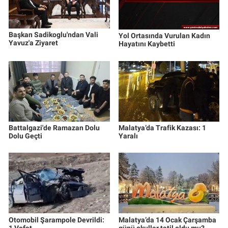
Başkan Sadikoglu'ndan Vali
Yol Ortasında Vurulan Kadın
Yavuz'a Ziyaret
Hayatını Kaybetti
Battalgazi'de Ramazan Dolu
Malatya’da Trafik Kazası: 1
Dolu Geçti
Yaralı
Otomobil Şarampole Devrildi:
Malatya’da 14 Ocak Çarşamba
1 Vefat
günü okullar tatil oldu mu?