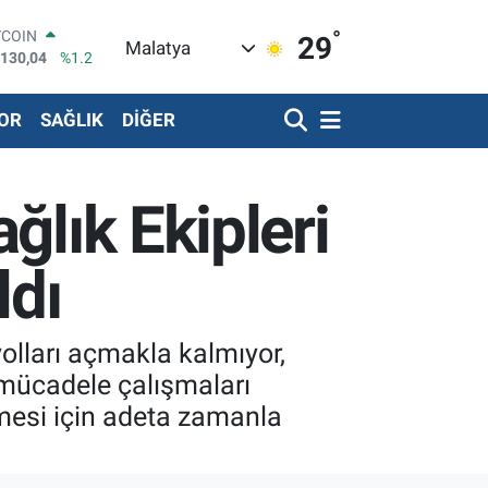
°
LAR
29
Malatya
,7106
%0.17
RO
,1652
%0.27
OR
SAĞLIK
DİĞER
ERLİN
,4046
%0.35
ALTIN
48.99
%2.59
ğlık Ekipleri
ST100
.773
%-19
TCOIN
ldı
.130,04
%1.2
yolları açmakla kalmıyor,
 mücadele çalışmaları
ilmesi için adeta zamanla