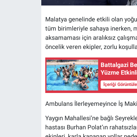
Malatya genelinde etkili olan yoğu
tüm birimleriyle sahaya inerken, 
aksamaması için aralıksız çalışma 
öncelik veren ekipler, zorlu koşull
Battalgazi Be
Yüzme Etkinl
İçeriği Görüntül
Ambulans İlerleyemeyince İş Mak
Yaygın Mahallesi’ne bağlı Seyrekl
hastası Burhan Polat’ın rahatsızl
ekipleri, karla kapanan yollar ned