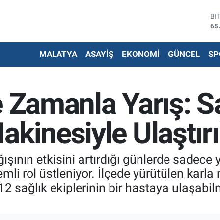
DO
47
EU
55
MALATYA
ASAYİŞ
EKONOMİ
GÜNCEL
SP
ST
64
G.
66
e Zamanla Yarış: Sa
Bİ
13
BI
kinesiyle Ulaştırı
65
ğışının etkisini artırdığı günlerde sadece 
li rol üstleniyor. İlçede yürütülen karla
112 sağlık ekiplerinin bir hastaya ulaşab