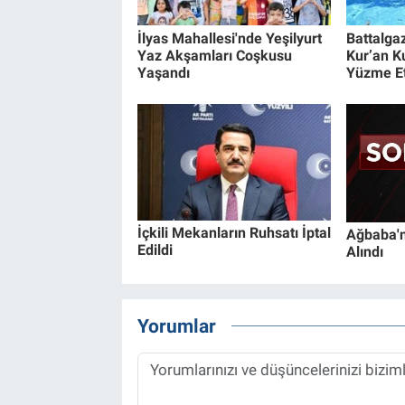
İlyas Mahallesi'nde Yeşilyurt
Battalga
Yaz Akşamları Coşkusu
Kur’an K
Yaşandı
Yüzme Et
İçkili Mekanların Ruhsatı İptal
Ağbaba'n
Edildi
Alındı
Yorumlar