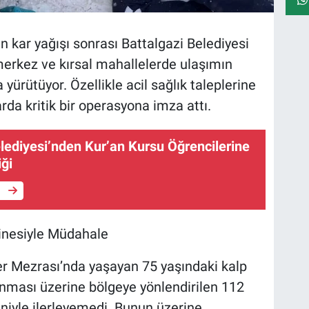
n kar yağışı sonrası Battalgazi Belediyesi
merkez ve kırsal mahallelerde ulaşımın
yürütüyor. Özellikle acil sağlık taleplerine
arda kritik bir operasyona imza attı.
lediyesi’nden Kur’an Kursu Öğrencilerine
iği
e
inesiyle Müdahale
er Mezrası’nda yaşayan 75 yaşındaki kalp
anması üzerine bölgeye yönlendirilen 112
eniyle ilerleyemedi. Bunun üzerine