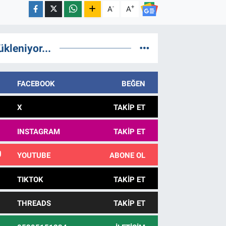
-
+
A
A
ükleniyor...
FACEBOOK
BEĞEN
X
TAKIP ET
INSTAGRAM
TAKIP ET
YOUTUBE
ABONE OL
TIKTOK
TAKIP ET
THREADS
TAKIP ET