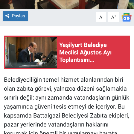
Paylaş
-
+
A
A
Yeşilyurt Belediye
Meclisi Ağustos Ayı
Toplantısını
Gerçekleştirdi
Belediyeciliğin temel hizmet alanlarından biri
olan zabıta görevi, yalnızca düzeni sağlamakla
sınırlı değil; aynı zamanda vatandaşların günlük
yaşamında güveni tesis etmeyi de içeriyor. Bu
kapsamda Battalgazi Belediyesi Zabıta ekipleri,
pazar yerlerinde vatandaşların haklarını
korumak için önemli bir uygulamayı hayata