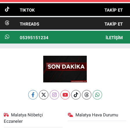
TIKTOK
TAKIP ET
THREADS
TAKIP ET
05395151234
İLETIŞIM
Malatya Nöbetçi
Malatya Hava Durumu
Eczaneler