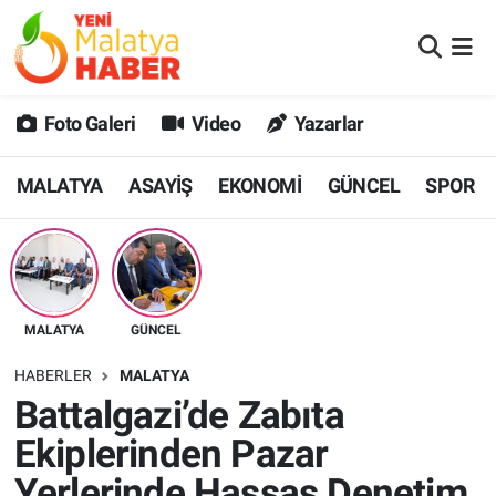
MALATYA
Malatya Nöbetçi Eczaneler
Foto Galeri
Video
Yazarlar
ASAYİŞ
Malatya Hava Durumu
MALATYA
ASAYİŞ
EKONOMİ
GÜNCEL
SPOR
GÜNCEL
MALATYA Namaz Vakitleri
SPOR
Malatya Trafik Yoğunluk Haritası
SAĞLIK
Süper Lig Puan Durumu ve Fikstür
MALATYA
GÜNCEL
DİĞER
Tüm Manşetler
HABERLER
MALATYA
Battalgazi’de Zabıta
EKONOMİ
Son Dakika Haberleri
Ekiplerinden Pazar
Haber Arşivi
Yerlerinde Hassas Denetim