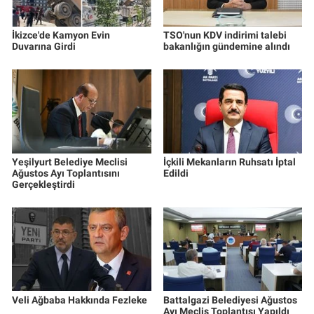
İkizce'de Kamyon Evin
TSO'nun KDV indirimi talebi
Duvarına Girdi
bakanlığın gündemine alındı
Yeşilyurt Belediye Meclisi
İçkili Mekanların Ruhsatı İptal
Ağustos Ayı Toplantısını
Edildi
Gerçekleştirdi
Veli Ağbaba Hakkında Fezleke
Battalgazi Belediyesi Ağustos
Ayı Meclis Toplantısı Yapıldı