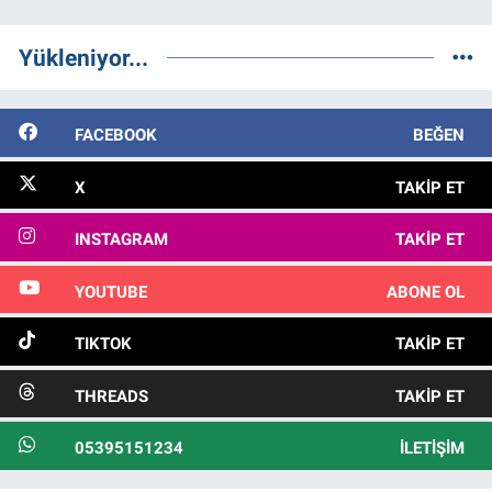
Yükleniyor...
FACEBOOK
BEĞEN
X
TAKIP ET
INSTAGRAM
TAKIP ET
YOUTUBE
ABONE OL
TIKTOK
TAKIP ET
THREADS
TAKIP ET
05395151234
İLETIŞIM