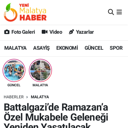
MALATYA
Malatya Nöbetçi Eczaneler
Foto Galeri
Video
Yazarlar
ASAYİŞ
Malatya Hava Durumu
MALATYA
ASAYİŞ
EKONOMİ
GÜNCEL
SPOR
GÜNCEL
MALATYA Namaz Vakitleri
SPOR
Malatya Trafik Yoğunluk Haritası
SAĞLIK
Süper Lig Puan Durumu ve Fikstür
GÜNCEL
MALATYA
DİĞER
Tüm Manşetler
HABERLER
MALATYA
Battalgazi’de Ramazan’a
EKONOMİ
Son Dakika Haberleri
Özel Mukabele Geleneği
Haber Arşivi
Yeniden Yaşatılacak