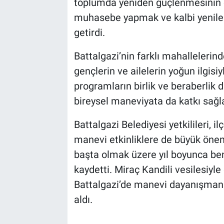
toplumda yeniden güçlenmesinin ö
muhasebe yapmak ve kalbi yenilem
getirdi.
Battalgazi’nin farklı mahallelerin
gençlerin ve ailelerin yoğun ilgisiy
programların birlik ve beraberlik 
bireysel maneviyata da katkı sağlad
Battalgazi Belediyesi yetkilileri, il
manevi etkinliklere de büyük önem v
başta olmak üzere yıl boyunca b
kaydetti. Miraç Kandili vesilesiy
Battalgazi’de manevi dayanışmanın
aldı.