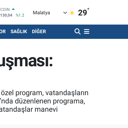
°
LAR
29
Malatya
,7106
%0.17
RO
,1652
%0.27
OR
SAĞLIK
DİĞER
ERLİN
,4046
%0.35
ALTIN
48.99
%2.59
luşması:
ST100
.773
%-19
TCOIN
.130,04
%1.2
n özel program, vatandaşların
nu’nda düzenlenen programa,
 vatandaşlar manevi