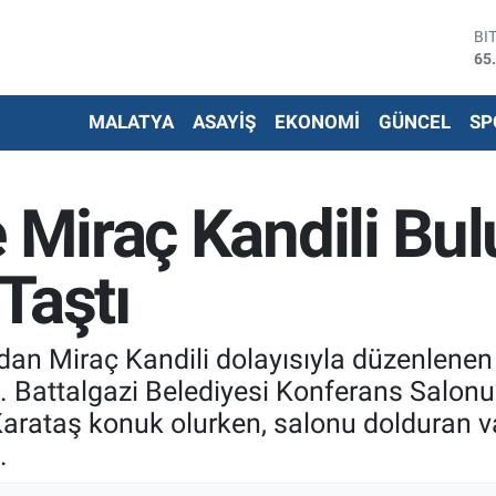
DO
47
EU
55
MALATYA
ASAYİŞ
EKONOMİ
GÜNCEL
SP
ST
64
G.
66
e Miraç Kandili Bu
Bİ
13
BI
Taştı
65
ndan Miraç Kandili dolayısıyla düzenlene
ti. Battalgazi Belediyesi Konferans Salo
a Karataş konuk olurken, salonu dolduran
.