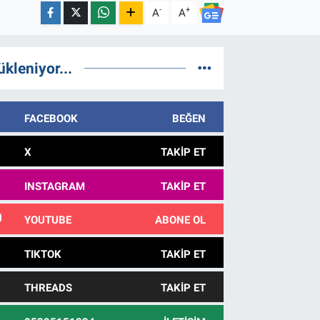
-
+
A
A
ükleniyor...
FACEBOOK
BEĞEN
X
TAKIP ET
INSTAGRAM
TAKIP ET
YOUTUBE
ABONE OL
TIKTOK
TAKIP ET
THREADS
TAKIP ET