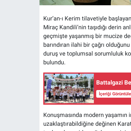
Kur’an-ı Kerim tilavetiyle başlay
Miraç Kandili’nin taşıdığı derin an
geçmişte yaşanmış bir mucize değ
barındıran ilahi bir çağrı olduğunu
duruş ve toplumsal sorumluluk ko
bulundu.
Battalgazi Be
İçeriği Görüntül
Konuşmasında modern yaşamın in
uzaklaştırabildiğine değinen Karat