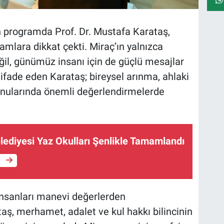
an programda Prof. Dr. Mustafa Karataş,
lamlara dikkat çekti. Miraç’ın yalnızca
il, günümüz insanı için de güçlü mesajlar
 ifade eden Karataş; bireysel arınma, ahlaki
nularında önemli değerlendirmelerde
lediyesi Yaz Okulları Şenlikle Tamamlandı
e
sanları manevi değerlerden
aş, merhamet, adalet ve kul hakkı bilincinin