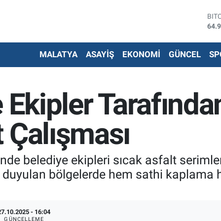
BIT
64.
DO
47,
EU
MALATYA
ASAYİŞ
EKONOMİ
GÜNCEL
SP
55,
STE
64,
G.A
e Ekipler Tarafında
666
BİS
13.
t Çalışması
inde belediye ekipleri sıcak asfalt serimle
aç duyulan bölgelerde hem sathi kaplama 
27.10.2025 - 16:04
GÜNCELLEME