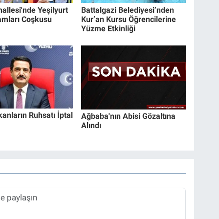
allesi'nde Yeşilyurt
Battalgazi Belediyesi’nden
amları Coşkusu
Kur’an Kursu Öğrencilerine
Yüzme Etkinliği
kanların Ruhsatı İptal
Ağbaba'nın Abisi Gözaltına
Alındı