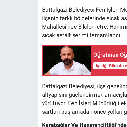
Battalgazi Belediyesi Fen İşleri M
ilçenin farklı bölgelerinde sıcak a
Mahallesi’nde 3 kilometre, Hanımın
sıcak asfalt serimi tamamlandı.
Öğretmen Oğu
İçeriği Görüntül
Battalgazi Belediyesi, ilçe geneli
altyapısını güçlendirmek amacıyla
yürütüyor. Fen İşleri Müdürlüğü e
şartları başlamadan önce yolları gü
Karabağlar Ve Hanımınçiftliği’nd