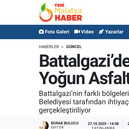
MALATYA
Malatya Nöbetçi Eczaneler
Foto Galeri
Video
Yazarlar
ASAYİŞ
Malatya Hava Durumu
HABERLER
GÜNCEL
GÜNCEL
MALATYA Namaz Vakitleri
Battalgazi’d
SPOR
Malatya Trafik Yoğunluk Haritası
Yoğun Asfal
SAĞLIK
Süper Lig Puan Durumu ve Fikstür
Battalgazi’nin farklı bölgeler
DİĞER
Tüm Manşetler
Belediyesi tarafından ihtiy
gerçekleştiriliyor
EKONOMİ
Son Dakika Haberleri
BURAK BULUCU
27.10.2025 - 14:08
Haber Arşivi
EDITÖR
YAYINLANMA