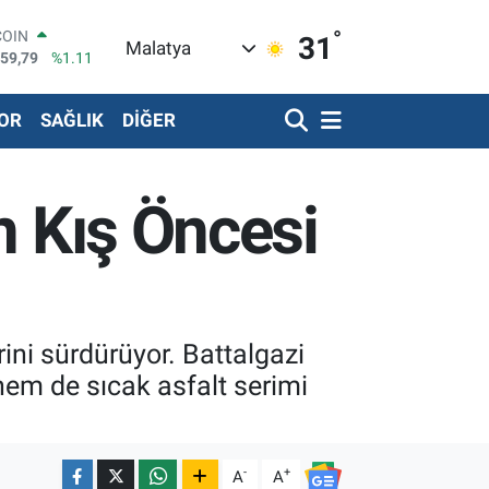
COIN
°
31
959,79
%1.11
Malatya
LAR
7436
%0.18
RO
OR
SAĞLIK
DİĞER
2510
%0.32
RLİN
4811
%0.38
LTIN
n Kış Öncesi
0.55
%0.03
T100
779
%-14
rini sürdürüyor. Battalgazi
hem de sıcak asfalt serimi
-
+
A
A