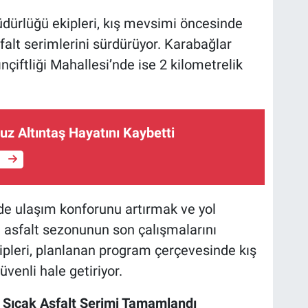
üdürlüğü ekipleri, kış mevsimi öncesinde
sfalt serimlerini sürdürüyor. Karabağlar
çiftliği Mahallesi’nde ise 2 kilometrelik
z Altıntaş Hayatını Kaybetti
e
nde ulaşım konforunu artırmak ve yol
 asfalt sezonunun son çalışmalarını
kipleri, planlanan program çerçevesinde kış
venli hale getiriyor.
e Sıcak Asfalt Serimi Tamamlandı