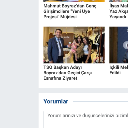
Mahmut Boyraz'dan Genç
İlyas Mah
Girişimcilere "Yeni Üye
Yaz Akş
Projesi" Müjdesi
Yaşandı
TSO Başkan Adayı
İçkili Me
Boyraz'dan Geçici Çarşı
Edildi
Esnafına Ziyaret
Yorumlar