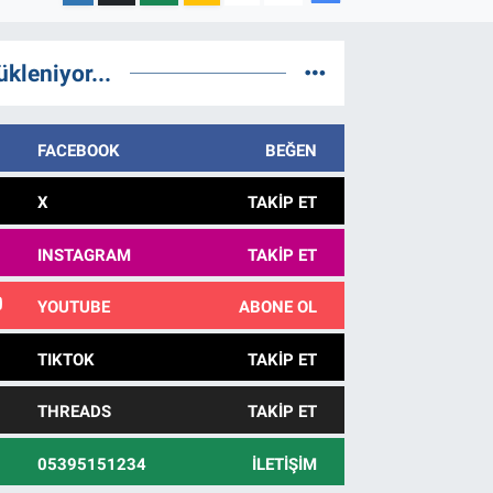
ükleniyor...
FACEBOOK
BEĞEN
X
TAKIP ET
INSTAGRAM
TAKIP ET
YOUTUBE
ABONE OL
TIKTOK
TAKIP ET
THREADS
TAKIP ET
05395151234
İLETIŞIM