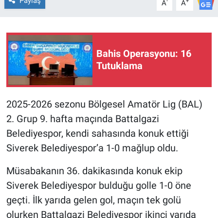
Paylaş
-
+
A
A
Bahis Operasyonu: 16
Tutuklama
2025-2026 sezonu Bölgesel Amatör Lig (BAL)
2. Grup 9. hafta maçında Battalgazi
Belediyespor, kendi sahasında konuk ettiği
Siverek Belediyespor’a 1-0 mağlup oldu.
Müsabakanın 36. dakikasında konuk ekip
Siverek Belediyespor bulduğu golle 1-0 öne
geçti. İlk yarıda gelen gol, maçın tek golü
olurken Battalgazi Belediyespor ikinci yarıda