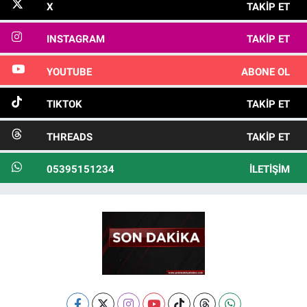
X
TAKIP ET
INSTAGRAM
TAKIP ET
YOUTUBE
ABONE OL
TIKTOK
TAKIP ET
THREADS
TAKIP ET
05395151234
İLETIŞIM