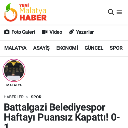
MALATYA
Malatya Nöbetçi Eczaneler
Foto Galeri
Video
Yazarlar
ASAYİŞ
Malatya Hava Durumu
MALATYA
ASAYİŞ
EKONOMİ
GÜNCEL
SPOR
GÜNCEL
MALATYA Namaz Vakitleri
SPOR
Malatya Trafik Yoğunluk Haritası
SAĞLIK
Süper Lig Puan Durumu ve Fikstür
MALATYA
DİĞER
Tüm Manşetler
HABERLER
SPOR
Battalgazi Belediyespor
EKONOMİ
Son Dakika Haberleri
Haftayı Puansız Kapattı! 0-
Haber Arşivi
1