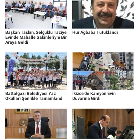
Başkan Taşkın, Selçuklu Taziye
Hür Ağbaba Tutuklandı
Evinde Mahalle Sakinleriyle Bir
Araya Geldi
Battalgazi Belediyesi Yaz
İkizce'de Kamyon Evin
Okulları Şenlikle Tamamlandı
Duvarına Girdi