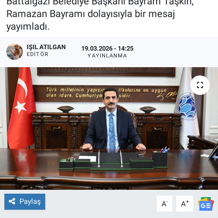
Battalgazi Belediye Başkanı Bayram Taşkın,
Ramazan Bayramı dolayısıyla bir mesaj
yayımladı.
IŞIL ATILGAN
19.03.2026 - 14:25
EDITÖR
YAYINLANMA
Paylaş
-
+
A
A