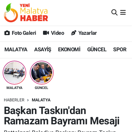
MALATYA
Malatya Nöbetçi Eczaneler
Foto Galeri
Video
Yazarlar
ASAYİŞ
Malatya Hava Durumu
MALATYA
ASAYİŞ
EKONOMİ
GÜNCEL
SPOR
GÜNCEL
MALATYA Namaz Vakitleri
SPOR
Malatya Trafik Yoğunluk Haritası
SAĞLIK
Süper Lig Puan Durumu ve Fikstür
MALATYA
GÜNCEL
DİĞER
Tüm Manşetler
HABERLER
MALATYA
Başkan Taskın'dan
EKONOMİ
Son Dakika Haberleri
Ramazam Bayramı Mesaji
Haber Arşivi