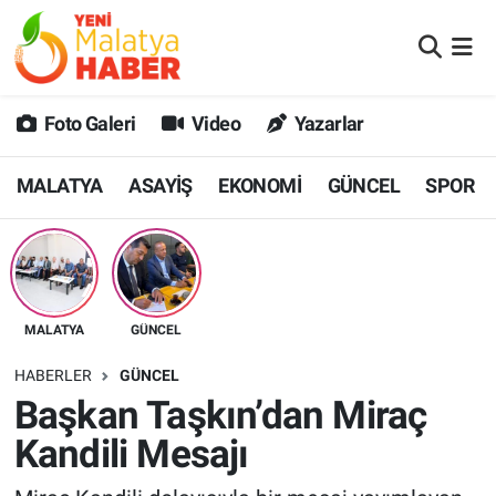
MALATYA
Malatya Nöbetçi Eczaneler
Foto Galeri
Video
Yazarlar
ASAYİŞ
Malatya Hava Durumu
MALATYA
ASAYİŞ
EKONOMİ
GÜNCEL
SPOR
GÜNCEL
MALATYA Namaz Vakitleri
SPOR
Malatya Trafik Yoğunluk Haritası
SAĞLIK
Süper Lig Puan Durumu ve Fikstür
MALATYA
GÜNCEL
DİĞER
Tüm Manşetler
HABERLER
GÜNCEL
Başkan Taşkın’dan Miraç
EKONOMİ
Son Dakika Haberleri
Kandili Mesajı
Haber Arşivi