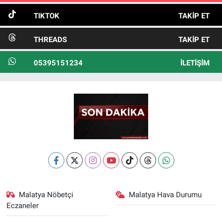
TIKTOK
TAKIP ET
THREADS
TAKIP ET
05395151234
İLETIŞIM
Malatya Nöbetçi
Malatya Hava Durumu
Eczaneler