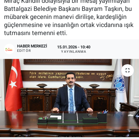
Miraç Kandili dolayısıyla bir mesaj yayımlayan
Battalgazi Belediye Başkanı Bayram Taşkın, bu
mübarek gecenin manevi dirilişe, kardeşliğin
güçlenmesine ve insanlığın ortak vicdanına ışık
tutmasını temenni etti.
HABER MERKEZI
15.01.2026 - 10:40
EDITÖR
YAYINLANMA