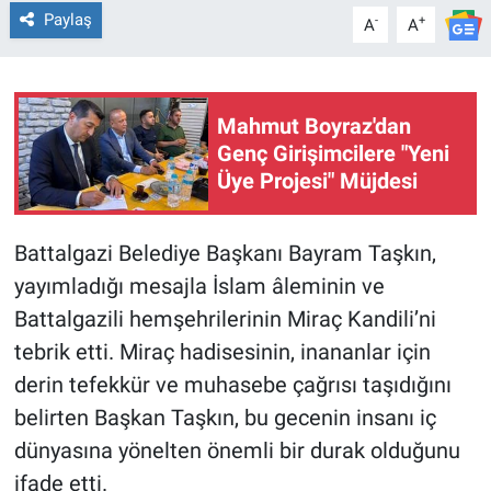
Paylaş
-
+
A
A
Mahmut Boyraz'dan
Genç Girişimcilere "Yeni
Üye Projesi" Müjdesi
Battalgazi Belediye Başkanı Bayram Taşkın,
yayımladığı mesajla İslam âleminin ve
Battalgazili hemşehrilerinin Miraç Kandili’ni
tebrik etti. Miraç hadisesinin, inananlar için
derin tefekkür ve muhasebe çağrısı taşıdığını
belirten Başkan Taşkın, bu gecenin insanı iç
dünyasına yönelten önemli bir durak olduğunu
ifade etti.