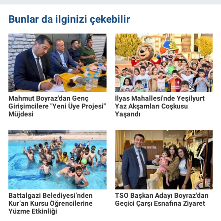
Bunlar da ilginizi çekebilir
Mahmut Boyraz'dan Genç
İlyas Mahallesi'nde Yeşilyurt
Girişimcilere "Yeni Üye Projesi"
Yaz Akşamları Coşkusu
Müjdesi
Yaşandı
Battalgazi Belediyesi’nden
TSO Başkan Adayı Boyraz'dan
Kur’an Kursu Öğrencilerine
Geçici Çarşı Esnafına Ziyaret
Yüzme Etkinliği