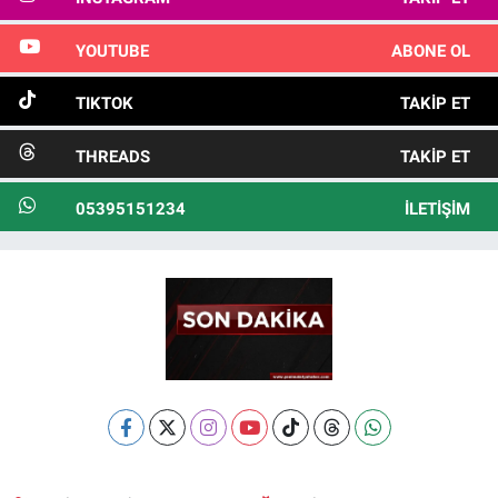
YOUTUBE
ABONE OL
TIKTOK
TAKIP ET
THREADS
TAKIP ET
05395151234
İLETIŞIM