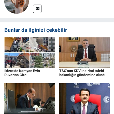
Bunlar da ilginizi çekebilir
İkizce'de Kamyon Evin
TSO'nun KDV indirimi talebi
Duvarına Girdi
bakanlığın gündemine alındı