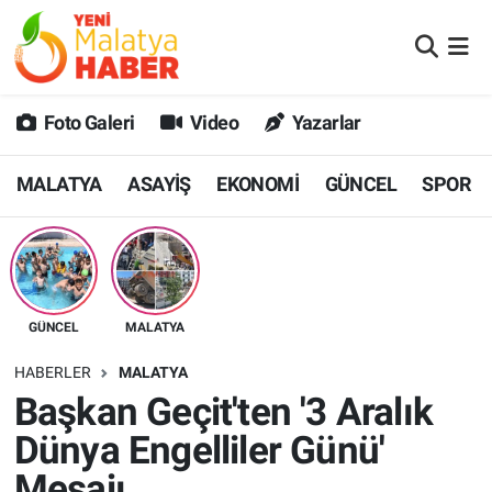
MALATYA
Malatya Nöbetçi Eczaneler
Foto Galeri
Video
Yazarlar
ASAYİŞ
Malatya Hava Durumu
MALATYA
ASAYİŞ
EKONOMİ
GÜNCEL
SPOR
GÜNCEL
MALATYA Namaz Vakitleri
SPOR
Malatya Trafik Yoğunluk Haritası
SAĞLIK
Süper Lig Puan Durumu ve Fikstür
GÜNCEL
MALATYA
DİĞER
Tüm Manşetler
HABERLER
MALATYA
Başkan Geçit'ten '3 Aralık
EKONOMİ
Son Dakika Haberleri
Dünya Engelliler Günü'
Haber Arşivi
Mesajı