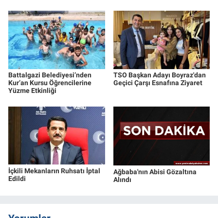
Battalgazi Belediyesi’nden
TSO Başkan Adayı Boyraz'dan
Kur’an Kursu Öğrencilerine
Geçici Çarşı Esnafına Ziyaret
Yüzme Etkinliği
İçkili Mekanların Ruhsatı İptal
Ağbaba'nın Abisi Gözaltına
Edildi
Alındı