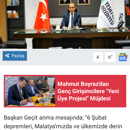
Paylaş
-
+
A
A
Mahmut Boyraz'dan
Genç Girişimcilere "Yeni
Üye Projesi" Müjdesi
Başkan Geçit anma mesajında; “6 Şubat
depremleri, Malatya’mızda ve ülkemizde derin