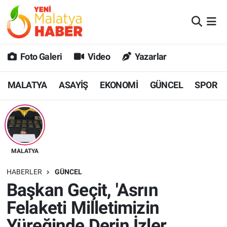
MALATYA
Malatya Nöbetçi Eczaneler
Foto Galeri
Video
Yazarlar
ASAYİŞ
Malatya Hava Durumu
MALATYA
ASAYİŞ
EKONOMİ
GÜNCEL
SPOR
GÜNCEL
MALATYA Namaz Vakitleri
SPOR
Malatya Trafik Yoğunluk Haritası
SAĞLIK
Süper Lig Puan Durumu ve Fikstür
MALATYA
DİĞER
Tüm Manşetler
HABERLER
GÜNCEL
Başkan Geçit, 'Asrın
EKONOMİ
Son Dakika Haberleri
Felaketi Milletimizin
Haber Arşivi
Yüreğinde Derin İzler