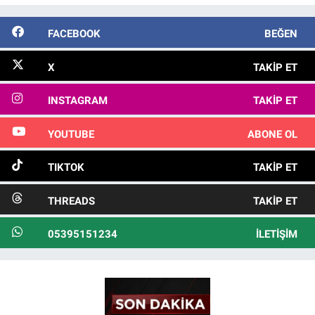
FACEBOOK
BEĞEN
X
TAKIP ET
INSTAGRAM
TAKIP ET
YOUTUBE
ABONE OL
TIKTOK
TAKIP ET
THREADS
TAKIP ET
05395151234
İLETIŞIM