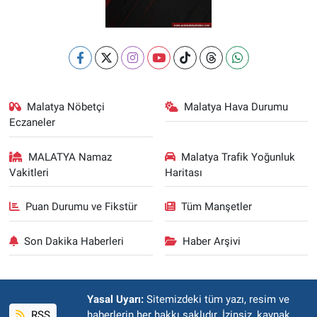
Malatya Nöbetçi
Malatya Hava Durumu
Eczaneler
MALATYA Namaz
Malatya Trafik Yoğunluk
Vakitleri
Haritası
Puan Durumu ve Fikstür
Tüm Manşetler
Son Dakika Haberleri
Haber Arşivi
Yasal Uyarı:
Sitemizdeki tüm yazı, resim ve
RSS
haberlerin her hakkı saklıdır. İzinsiz, kaynak