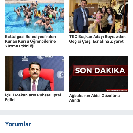
Battalgazi Belediyesi’nden
TSO Başkan Adayı Boyraz'dan
Kur’an Kursu Öğrencilerine
Geçici Çarşı Esnafına Ziyaret
Yüzme Etkinliği
İçkili Mekanların Ruhsatı İptal
Ağbaba'nın Abisi Gözaltına
Edildi
Alındı
Yorumlar