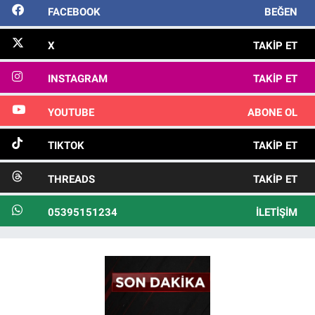
FACEBOOK
BEĞEN
X
TAKIP ET
INSTAGRAM
TAKIP ET
YOUTUBE
ABONE OL
TIKTOK
TAKIP ET
THREADS
TAKIP ET
05395151234
İLETIŞIM