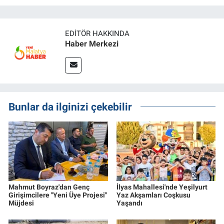
EDITÖR HAKKINDA
Haber Merkezi
Bunlar da ilginizi çekebilir
Mahmut Boyraz'dan Genç
İlyas Mahallesi'nde Yeşilyurt
Girişimcilere "Yeni Üye Projesi"
Yaz Akşamları Coşkusu
Müjdesi
Yaşandı