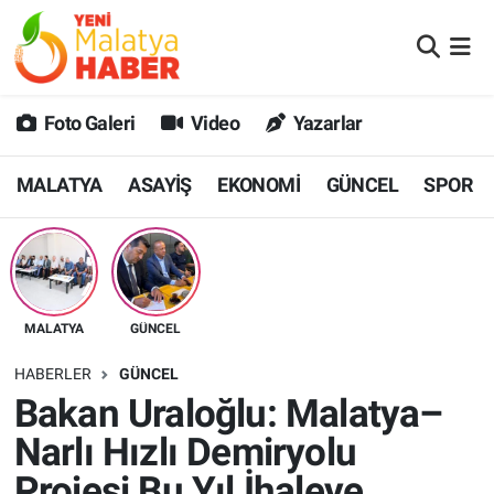
MALATYA
Malatya Nöbetçi Eczaneler
Foto Galeri
Video
Yazarlar
ASAYİŞ
Malatya Hava Durumu
MALATYA
ASAYİŞ
EKONOMİ
GÜNCEL
SPOR
GÜNCEL
MALATYA Namaz Vakitleri
SPOR
Malatya Trafik Yoğunluk Haritası
SAĞLIK
Süper Lig Puan Durumu ve Fikstür
MALATYA
GÜNCEL
DİĞER
Tüm Manşetler
HABERLER
GÜNCEL
Bakan Uraloğlu: Malatya–
EKONOMİ
Son Dakika Haberleri
Narlı Hızlı Demiryolu
Haber Arşivi
Projesi Bu Yıl İhaleye