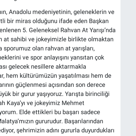
nın, Anadolu medeniyetinin, geleneklerin ve
etli bir miras olduğunu ifade eden Başkan
enlenen 5. Geleneksel Rahvan At Yarışı’nda
 at sahibi ve jokeyimizle birlikte olmaktan
 sporumuz olan rahvan at yarışları,
eklerini ve spor anlayışını yansıtan çok
irası gelecek nesillere aktarmakla
lar, hem kültürümüzün yaşatılması hem de
ğlarının güçlenmesi açısından son derece
k bir gurur yaşıyoruz. Yarışta birinciliği
lah Kaya’yı ve jokeyimiz Mehmet
orum. Elde ettikleri bu başarı sadece
alatya’mızın gururudur. Başarılarından
ediyor, şehrimizin adını gururla duyurdukları