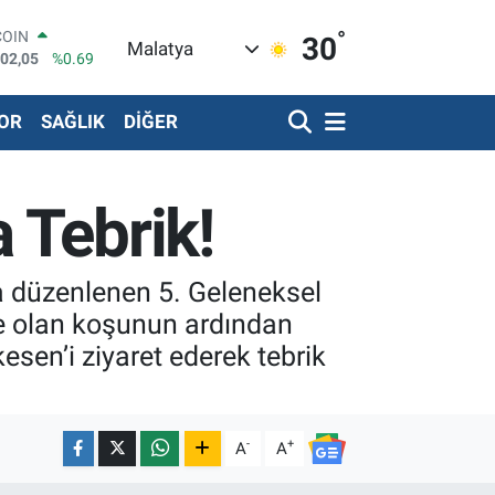
°
LAR
30
Malatya
5986
%0.06
RO
0700
%0.1
OR
SAĞLIK
DİĞER
RLİN
2438
%0.21
LTIN
8.23
%0.39
 Tebrik!
T100
768
%48
COIN
602,05
%0.69
ta düzenlenen 5. Geleneksel
ne olan koşunun ardından
sen’i ziyaret ederek tebrik
-
+
A
A