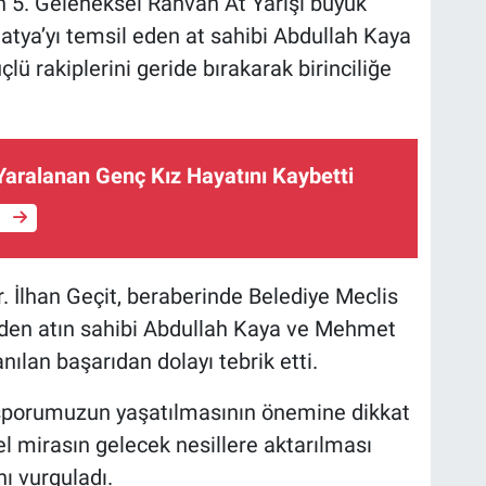
 5. Geleneksel Rahvan At Yarışı büyük
atya’yı temsil eden at sahibi Abdullah Kaya
 rakiplerini geride bırakarak birinciliğe
Yaralanan Genç Kız Hayatını Kaybetti
e
r. İlhan Geçit, beraberinde Belediye Meclis
de eden atın sahibi Abdullah Kaya ve Mehmet
ılan başarıdan dolayı tebrik etti.
porumuzun yaşatılmasının önemine dikkat
rel mirasın gelecek nesillere aktarılması
nı vurguladı.