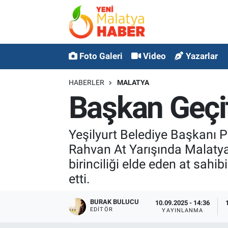
MALATYA
Malatya Nöbetçi Eczaneler
Foto Galeri
Video
Yazarlar
ASAYİŞ
Malatya Hava Durumu
HABERLER
MALATYA
GÜNCEL
MALATYA Namaz Vakitleri
Başkan Geçit
SPOR
Malatya Trafik Yoğunluk Haritası
Yeşilyurt Belediye Başkanı P
SAĞLIK
Süper Lig Puan Durumu ve Fikstür
Rahvan At Yarışında Malatya
birinciliği elde eden at sah
DİĞER
Tüm Manşetler
etti.
EKONOMİ
Son Dakika Haberleri
BURAK BULUCU
10.09.2025 - 14:36
EDITÖR
YAYINLANMA
Haber Arşivi