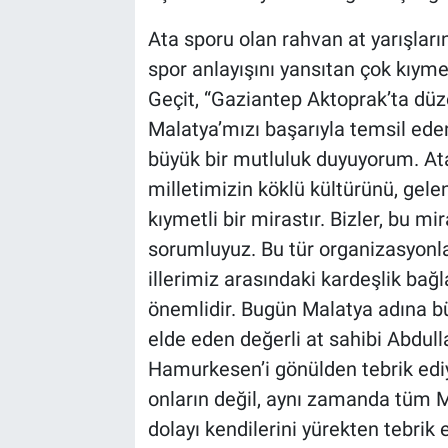
Ata sporu olan rahvan at yarışları
spor anlayışını yansıtan çok kıym
Geçit, “Gaziantep Aktoprak’ta düz
Malatya’mızı başarıyla temsil eden
büyük bir mutluluk duyuyorum. Ata
milletimizin köklü kültürünü, gelen
kıymetli bir mirastır. Bizler, bu m
sorumluyuz. Bu tür organizasyon
illerimiz arasındaki kardeşlik ba
önemlidir. Bugün Malatya adına büyü
elde eden değerli at sahibi Abdul
Hamurkesen’i gönülden tebrik ediy
onların değil, aynı zamanda tüm M
dolayı kendilerini yürekten tebrik 