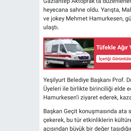
Gaziantep Aktoprak’ta düzenlenen
heyecana sahne oldu. Yarışta, Mal
ve jokey Mehmet Hamurkesen, güçlü
ulaştı.
Tüfekle Ağır 
İçeriği Görüntül
Yeşilyurt Belediye Başkanı Prof. D
Üyeleri ile birlikte birinciliği el
Hamurkesen’i ziyaret ederek, kazan
Başkan Geçit konuşmasında ata s
çekerek, bu tür etkinliklerin kültü
açısından büyük bir değer taşıdığı