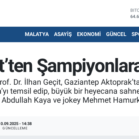
DO
47,
EU
55,
MALATYA
ASAYİŞ
EKONOMİ
GÜNCEL
SP
STE
64,
G.A
651
’ten Şampiyonlara
BİS
13.
BIT
64.
rof. Dr. İlhan Geçit, Gaziantep Aktoprak’
’yı temsil edip, büyük bir heyecana sah
ibi Abdullah Kaya ve jokey Mehmet Hamurke
10.09.2025 - 14:38
GÜNCELLEME