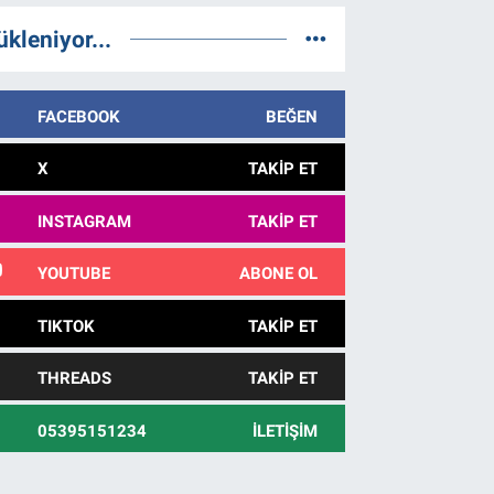
ükleniyor...
FACEBOOK
BEĞEN
X
TAKIP ET
INSTAGRAM
TAKIP ET
YOUTUBE
ABONE OL
TIKTOK
TAKIP ET
THREADS
TAKIP ET
05395151234
İLETIŞIM