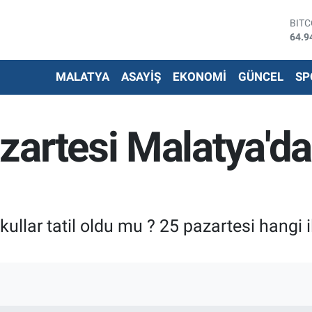
BIT
64.9
DOL
47,7
EUR
55,2
MALATYA
ASAYİŞ
EKONOMİ
GÜNCEL
SP
STE
64,4
G.AL
6660
artesi Malatya'da 
BİS
13.7
lar tatil oldu mu ? 25 pazartesi hangi ilc