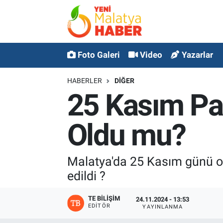
MALATYA
Malatya Nöbetçi Eczaneler
Foto Galeri
Video
Yazarlar
ASAYİŞ
Malatya Hava Durumu
HABERLER
DİĞER
GÜNCEL
MALATYA Namaz Vakitleri
25 Kasım Paz
SPOR
Malatya Trafik Yoğunluk Haritası
Oldu mu?
SAĞLIK
Süper Lig Puan Durumu ve Fikstür
Malatya'da 25 Kasım günü okul
DİĞER
Tüm Manşetler
edildi ?
EKONOMİ
Son Dakika Haberleri
TE BILIŞIM
24.11.2024 - 13:53
EDITÖR
YAYINLANMA
Haber Arşivi