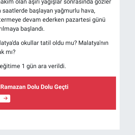
kim olan aşırı yağışlar sonrasında gözler
en saatlerde başlayan yağmurlu hava,
göstermeye devam ederken pazartesi günü
ırılmaya başlandı.
tya'da okullar tatil oldu mu? Malatya'nın
cak mı?
ğitime 1 gün ara verildi.
e Ramazan Dolu Dolu Geçti
e