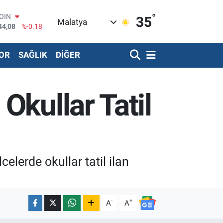
COIN
44,08
%-0.18
°
35
AR
Malatya
436
%0.18
O
510
%0.32
OR
SAĞLIK
DİĞER
RLİN
811
%0.38
TIN
.55
%0.03
Okullar Tatil
T100
79
%-14
elerde okullar tatil ilan
-
+
A
A