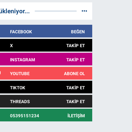
ükleniyor...
FACEBOOK
BEĞEN
X
TAKIP ET
INSTAGRAM
TAKIP ET
YOUTUBE
ABONE OL
TIKTOK
TAKIP ET
THREADS
TAKIP ET
05395151234
İLETIŞIM