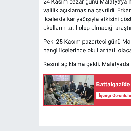
24 Kasım pazar günü Malatya'ya ha
valilik açıklamasına çevrildi. Erk
ilcelerde kar yağışıyla etkisini 
okulların tatil olup olmadığı araşt
Peki 25 Kasım pazartesi günü Mala
hangi ilcelerinde okullar tatil ola
Resmi açıklama geldi. Malatya'da e
Battalgazi'd
İçeriği Görüntül